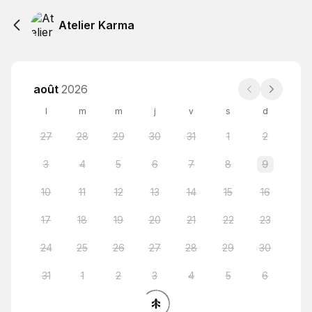
Atelier Karma
août
2026
l
m
m
j
v
s
d
27
28
29
30
31
1
2
3
4
5
6
7
8
9
10
11
12
13
14
15
16
17
18
19
20
21
22
23
24
25
26
27
28
29
30
31
1
2
3
4
5
6